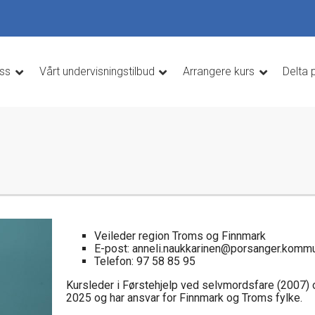
ss
Vårt undervisningstilbud
Arrangere kurs
Delta 
Veileder region Troms og Finnmark
E-post: anneli.naukkarinen@porsanger.komm
Telefon: 97 58 85 95
Kursleder i Førstehjelp ved selvmordsfare (2007) o
2025 og har ansvar for Finnmark og Troms fylke.