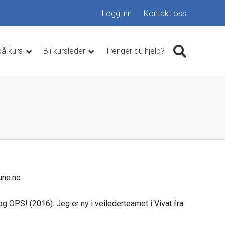
Logg inn
Kontakt oss
på kurs
Bli kursleder
Trenger du hjelp?
une.no
g OPS! (2016). Jeg er ny i veilederteamet i Vivat fra