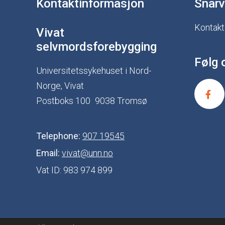
Kontaktinformasjon
Snarv
Kontakt
Vivat
selvmordsforebygging
Følg 
Universitetssykehuset i Nord-
Norge, Vivat
Postboks 100
9038 Tromsø
Telephone:
907 19545
Email:
vivat@unn.no
Vat ID:
983 974 899