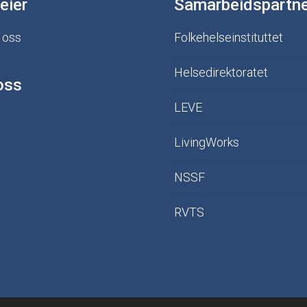
eier
Samarbeidspartn
 oss
Folkehelseinstituttet
Helsedirektoratet
oss
LEVE
LivingWorks
NSSF
RVTS