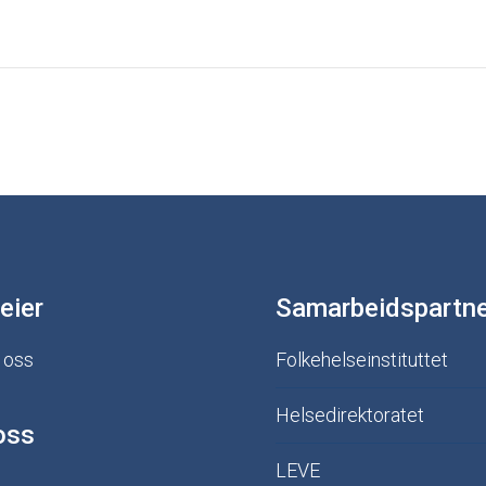
eier
Samarbeidspartn
 oss
Folkehelseinstituttet
Helsedirektoratet
oss
LEVE