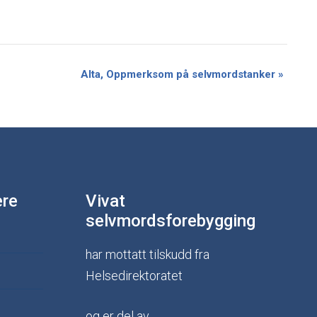
Alta, Oppmerksom på selvmordstanker
»
ere
Vivat
selvmordsforebygging
har mottatt tilskudd fra
Helsedirektoratet
og er del av