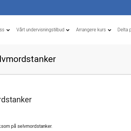
ss
Vårt undervisningstilbud
Arrangere kurs
Delta 
lvmordstanker
dstanker
rksom på selvmordstanker.