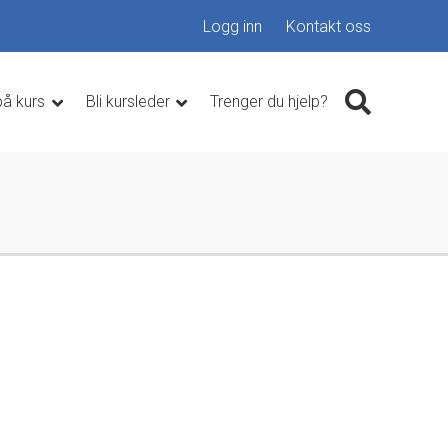
Logg inn
Kontakt oss
på kurs
Bli kursleder
Trenger du hjelp?